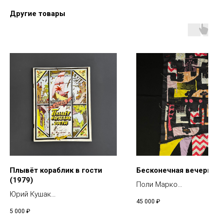
Другие товары
Плывёт кораблик в гости
Бесконечная вечерин
(1979)
Поли Марко
Юрий Кушак
Текстиль, ткани, бисер,
45 000
₽
Иллюстрации И. Кабакова
см
5 000
₽